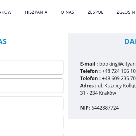
AKÓW
HISZPANIA
O NAS
ZESPÓŁ
ZGŁOŚ 
AS
DA
E-mail :
booking@cityan
Telefon :
+48 724 166 10
Telefon :
+48 609 235 70
Adres :
ul. Kuźnicy Kołłą
31 - 234 Kraków
NIP:
6442887724