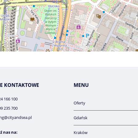
E KONTAKTOWE
MENU
24 166 100
Oferty
09 235 700
ng@cityandsea.pl
Gdańsk
ź nas na:
Kraków