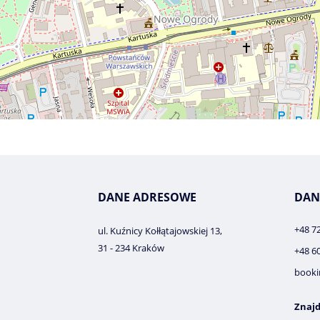
DANE ADRESOWE
DAN
+48 7
ul. Kuźnicy Kołłątajowskiej 13,
31 - 234 Kraków
+48 6
booki
Znajd