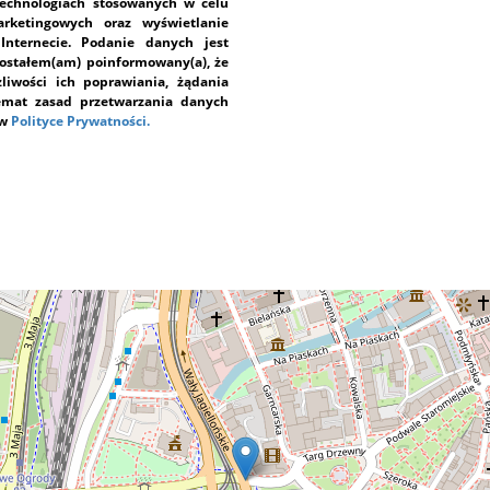
echnologiach stosowanych w celu
rketingowych oraz wyświetlanie
Internecie. Podanie danych jest
Zostałem(am) poinformowany(a), że
iwości ich poprawiania, żądania
temat zasad przetwarzania danych
 w
Polityce Prywatności.