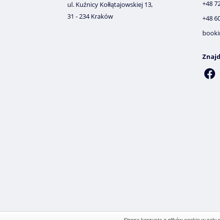
+48 7
ul. Kuźnicy Kołłątajowskiej 13,
31 - 234 Kraków
+48 6
booki
Znajd