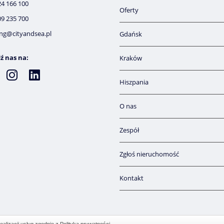
24 166 100
Oferty
09 235 700
ng@cityandsea.pl
Gdańsk
ź nas na:
Kraków
Hiszpania
O nas
Zespół
Zgłoś nieruchomość
Kontakt