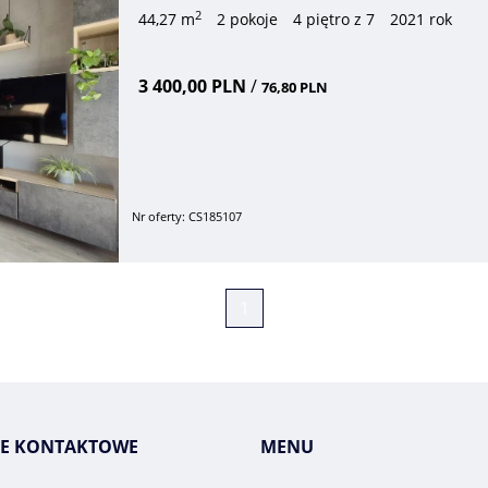
2
44,27 m
2 pokoje
4 piętro z 7
2021 rok
3 400,00 PLN
/
76,80 PLN
Nr oferty: CS185107
1
E KONTAKTOWE
MENU