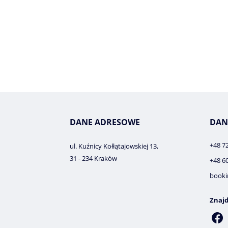
DANE ADRESOWE
DAN
+48 7
ul. Kuźnicy Kołłątajowskiej 13,
31 - 234 Kraków
+48 6
booki
Znajd