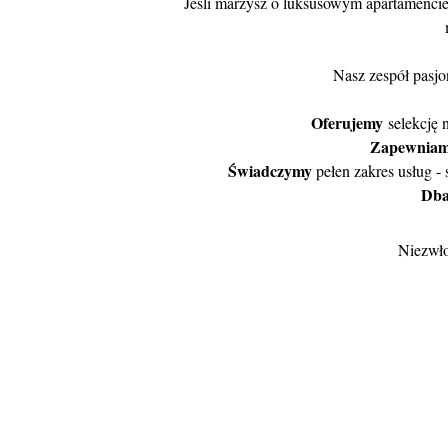
Jeśli marzysz o luksusowym apartamenci
Nasz zespół pasjo
Oferujemy
selekcję
Zapewnia
Świadczymy
pełen zakres usług -
Db
Niezwło