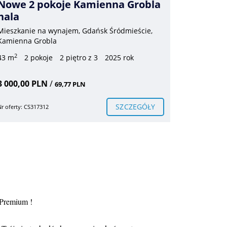
Nowe 2 pokoje Kamienna Grobla
Całoro
hala
Invest
Mieszkanie na wynajem, Gdańsk Śródmieście,
Mieszkani
Kamienna Grobla
Gdańska
2
2
43 m
2 pokoje
2 piętro z 3
2025 rok
61 m
3 
3 000,00 PLN
/
5 700,00
69,77 PLN
SZCZEGÓŁY
Nr oferty: CS317312
Nr oferty: CS
 Premium !