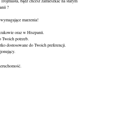
Trójmiasta, bądź chcesz zamieszkać na starym
nii ?
j wymagające marzenia!
rakowie oraz w Hiszpanii.
o Twoich potrzeb.
tko dostosowane do Twoich preferencji.
cjonujący.
ieruchomość.