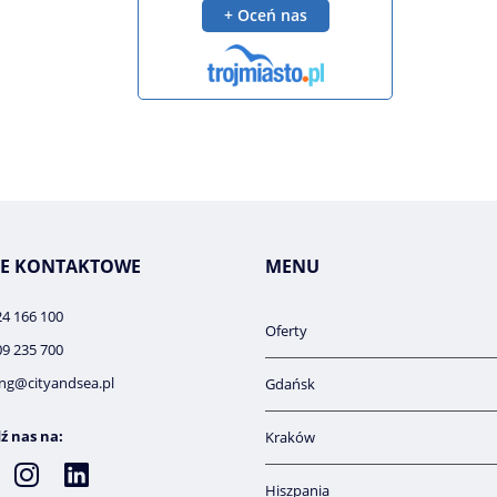
E KONTAKTOWE
MENU
24 166 100
Oferty
09 235 700
ng@cityandsea.pl
Gdańsk
ź nas na:
Kraków
Hiszpania