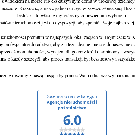
e z widokiem na morze lub ekskluzywnym domu w urokliwej dzielnicy 
mieście w Krakowie, a może jedno i drugie w zawsze słonecznej Hiszpa
Jeśli tak - to właśnie my jesteśmy odpowiednim wyborem.
natów nieruchomości jest do dyspozycji, aby spełnić Twoje najbardzie
 nieruchomości premium w najlepszych lokalizacjach w Trójmieście w K
my
profesjonalne doradztwo, aby znaleźć idealne miejsce dopasowane d
 sprzedaż nieruchomości, wynajem długo oraz krótkoterminowy - wszys
amy
o każdy szczegół, aby proces transakcji był bezstresowy i satysfak
cznie ruszamy z naszą misją, aby pomóc Wam odnaleźć wymarzoną n