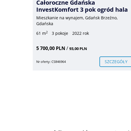
Grobla
Całoroczne Gdańska
InvestKomfort 3 pok ogród hala
ieście,
Mieszkanie na wynajem, Gdańsk Brzeźno,
Gdańska
2
ok
61 m
3 pokoje
2022 rok
5 700,00 PLN
/
93,00 PLN
CZEGÓŁY
SZCZEGÓŁY
Nr oferty: CS846964