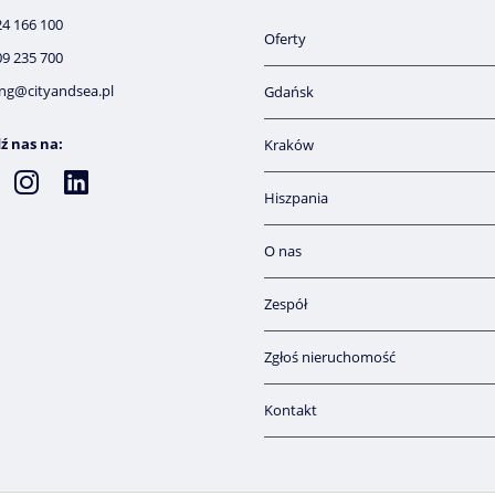
24 166 100
Oferty
09 235 700
ng@cityandsea.pl
Gdańsk
ź nas na:
Kraków
Hiszpania
O nas
Zespół
Zgłoś nieruchomość
Kontakt