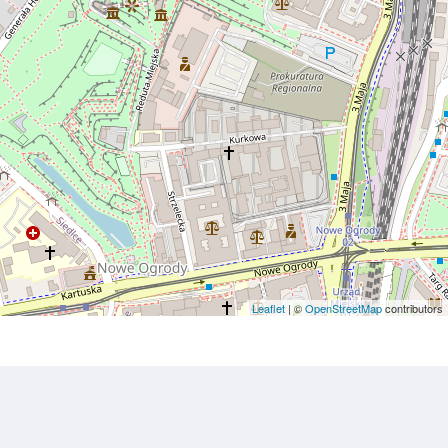
Leaflet
| ©
OpenStreetMap
contributors