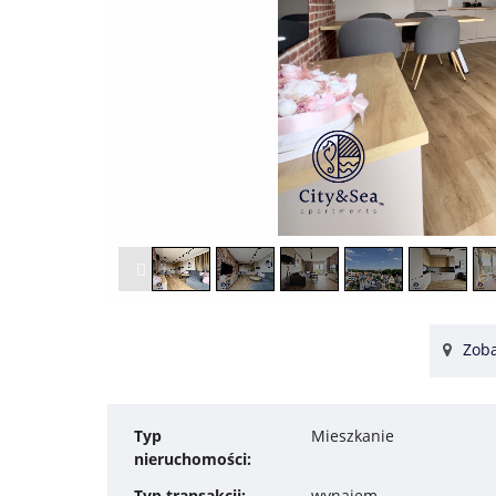
Zoba
Typ
Mieszkanie
nieruchomości:
Typ transakcji:
wynajem