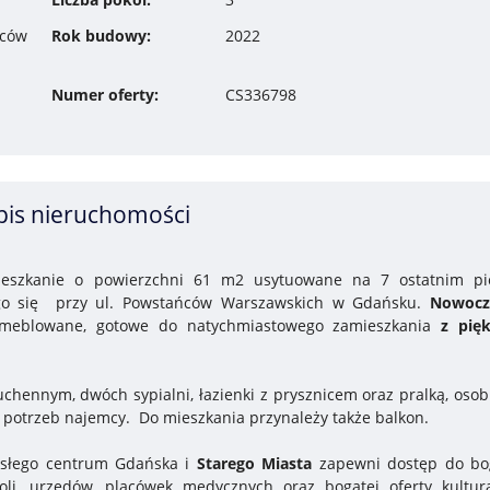
ńców
Rok budowy:
2022
Numer oferty:
CS336798
pis nieruchomości
eszkanie o powierzchni 61 m2 usytuowane na 7 ostatnim pi
go się przy ul. Powstańców Warszawskich w Gdańsku.
Nowocz
meblowane, gotowe do natychmiastowego zamieszkania
z pię
chennym, dwóch sypialni, łazienki z prysznicem oraz pralką, oso
otrzeb najemcy. Do mieszkania przynależy także balkon.
słego centrum Gdańska i
Starego Miasta
zapewni dostęp do bo
zkoli, urzędów, placówek medycznych oraz bogatej oferty kultura