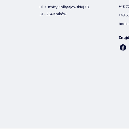
+48 7
ul. Kuźnicy Kołłątajowskiej 13,
31 - 234 Kraków
+48 6
booki
Znajd