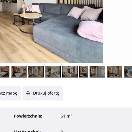
cz mapę
Drukuj ofertę
2
Powierzchnia:
61 m
Liczba pokoi:
3