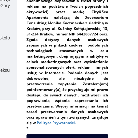
anonimowego dopasowania treści strony i
 Góry
reklam na podstawie Twoich poprzednich
aktywności) przez markę City&Sea
Apartments należącą do Deversorium
Consulting Monika Kaczmarska z siedzibą w
Kraków, przy ul. Kuźnicy Kołłątajowskiej 13,
31-234 Kraków, numer NIP 6442887724 oraz.
około
Zgoda dotyczy danych osobowych
zapisanych w plikach cookies i podobnych
technologiach stosowanych w celu
marketingowym, obejmującym analitykę w
celach marketingowych oraz wyświetlanie
spersonalizowanych ofert, reklam i innych
deksu
usług w Internecie. Podanie danych jest
dobrowolne, ale niezbędne do
przetworzenia zapytania. Zostałem(am)
poinformowany(a), że przysługuje mi prawo
dostępu do swoich danych, możliwości ich
poprawiania, żądania zaprzestania ich
przetwarzania. Więcej informacji na temat
zasad przetwarzania danych osobowych
oraz uprawnień z tym związanych znajduje
się w
Polityce Prywatności.
*