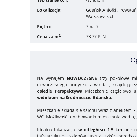
Lokalizacja:
Gdańsk Aniołki , Powsta
Warszawskich
Piętro:
7 na 7
2
Cena za m
:
73,77 PLN
O
Na wynajem
NOWOCZESNE
trzy pokojowe mi
nowoczesnego budynku z windą , znajdujące
osiedle Perspektywa
Mieszkanie częściowo u
widokiem na Śródmieście Gdańska
.
Mieszkanie składa się salonu wraz z aneksem ku
WC. Możliwość umeblowania mieszkania według p
Idealna lokalizacja,
w odległości 1,5 km
od ści
infrastruktury: sklepów, usług, szkół, przeds